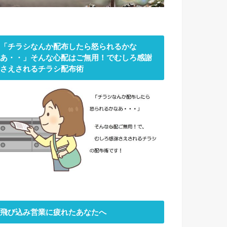
「チラシなんか配布したら怒られるかな
あ・・」そんな心配はご無用！でむしろ感謝
さえされるチラシ配布術
飛び込み営業に疲れたあなたへ