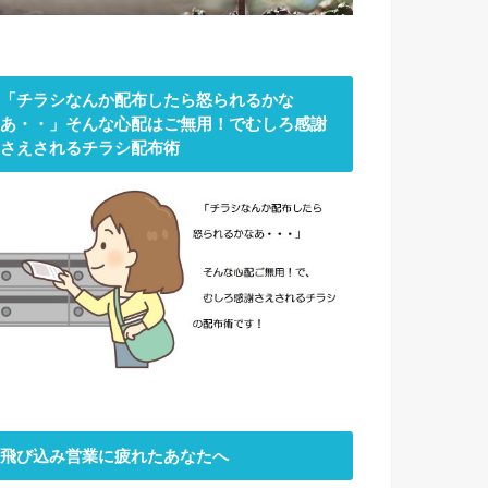
「チラシなんか配布したら怒られるかな
あ・・」そんな心配はご無用！でむしろ感謝
さえされるチラシ配布術
飛び込み営業に疲れたあなたへ