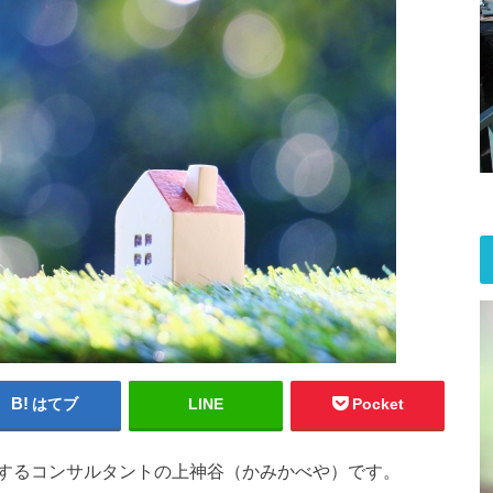
はてブ
LINE
Pocket
するコンサルタントの上神谷（かみかべや）です。