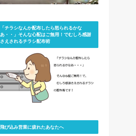
「チラシなんか配布したら怒られるかな
あ・・」そんな心配はご無用！でむしろ感謝
さえされるチラシ配布術
飛び込み営業に疲れたあなたへ