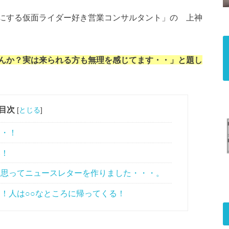
にする仮面ライダー好き営業コンサルタント」の 上神
んか？実は来られる方も無理を感じてます・・」と題し
目次
[
とじる
]
・・！
い！
と思ってニュースレターを作りました・・・。
！人は○○なところに帰ってくる！